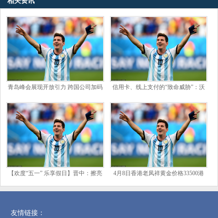
相关资讯
青岛峰会展现开放引力 跨国公司加码
信用卡、线上支付的“致命威胁”：沃
投资中国_全球_企业_新兴力量
尔玛、亚马逊为何也要发稳定币？
【欢度“五一” 乐享假日】晋中：擦亮
4月8日香港老凤祥黄金价格33500港
文旅品牌
币/两
友情链接：