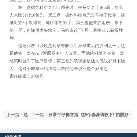
第一盘德约科维奇4比1领先时，被马哈奇连追5局，捷克
人大比分1比0领先。第二盘，德约科维奇完全掌控了比赛，连
破对方3个发球局，6比0零封对手。第三盘他乘胜追击，拿下
第一局，但随后大失水准，马哈奇连下6局，最终6比1获得胜
利。
这场比赛可以说是马哈奇职业生涯最重大的胜利之一，也
是他第一次在ATP巡回赛中打入决赛。而德约科维奇在第一盘
结束时就叫了医疗暂停，第三盘的表现更是让人感叹岁月不饶
人，这对于即将开始法网比赛的他来说不是个好消息。
责任编辑：刘德宾
上一篇：
迷
下一篇：
日常牛仔裤穿搭, 这9个姿势请收下! 拍照好
信边角料! 勇士105-98力克火箭, 赢在谁
看不挑人, 简约又大方