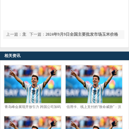
上一篇：
主
下一篇：
2024年9月9日全国主要批发市场玉米价格
创团队亲自发布 盛趣游戏2023ChinaJoy四大原创元素就位
行情
相关资讯
青岛峰会展现开放引力 跨国公司加码
信用卡、线上支付的“致命威胁”：沃
投资中国_全球_企业_新兴力量
尔玛、亚马逊为何也要发稳定币？