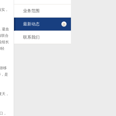
核实，
业务范围
最新动态
，凝血
核联合
联系我们
检组长
3轻
游移
蟒，是
夏天，
门口，